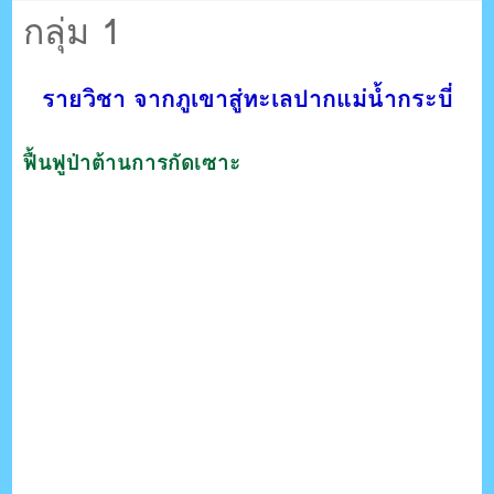
ตรัง กระบี่
กลุ่ม 1
ระบบบริหารจัดการเว็บไซต์ (CMS) ด้วย Ajax โดยคนไทย
รายวิชา จากภูเขาสู่ทะเลปากแม่น้ำกระบี่
ฟื้นฟูป่าต้านการกัดเซาะ