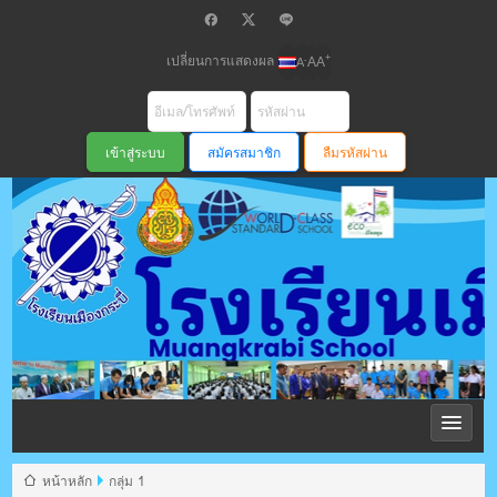
เปลี่ยนการแสดงผล
+
-
A
A
A
สมัครสมาชิก
ลืมรหัสผ่าน
โรงเรียนเมือง
กระบี่ สพม
หน้าหลัก
กลุ่ม 1