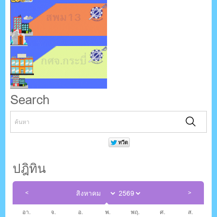
Search
ปฎิทิน
อา.
จ.
อ.
พ.
พฤ.
ศ.
ส.