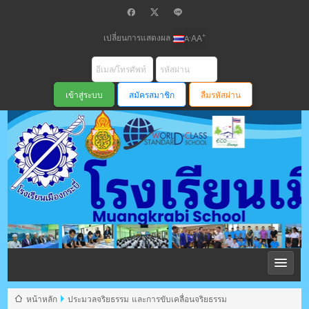
เปลี่ยนการแสดงผล
+
-
A
A
A
สมัครสมาชิก
ลืมรหัสผ่าน
โรงเรียนเมือง
กระบี่ สพม
หน้าหลัก
ประมวลจริยธรรม และการขับเคลื่อนจริยธรรม