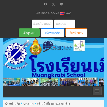
เปลี่ยนการแสดงผล
+
-
A
A
A
สมัครสมาชิก
ลืมรหัสผ่าน
โรงเรียนเมือง
กระบี่ สพม
หน้าหลัก
บุคลากร
เจ้าหน้าที่ธุรการและลูกจ้าง