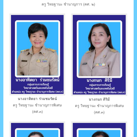
ครู วิทยฐานะ ชำนาญการ (คศ. ๒)
นางอาทิตยา ร่วมชมรัตน์
นางกนก ศิริมี
ครู วิทยฐานะ ชำนาญการพิเศษ
ครู วิทยฐานะ ชำนาญการพิเศษ
(คศ.๓)
(คศ.๓)