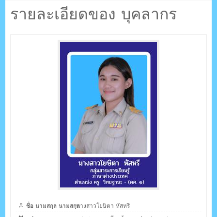
ตรัง กระบี่
ตา หัสหรี
รายละเอียดของ บุคลากร
ระบบบริหารจัดการเว็บไซต์ (CMS) ด้วย Ajax โดยคนไทย
ชื่อ นามสกุล นามสกุล
นางสาวโยษิตา หัสหรี