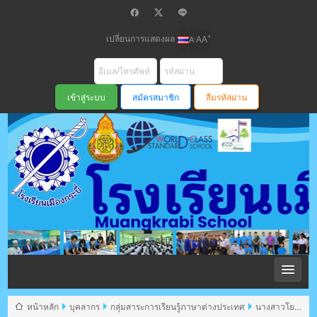
เปลี่ยนการแสดงผล
+
-
A
A
A
สมัครสมาชิก
ลืมรหัสผ่าน
โรงเรียนเมือง
กระบี่ สพม
หน้าหลัก
บุคลากร
กลุ่มสาระการเรียนรู้ภาษาต่างประเทศ
นางสาวโยษิ