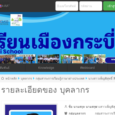
+
-
A
A
A
เมืองกระบี่ สพม 
ัมพันธ์
Knowledge
Webboard
jax โดยคนไทย
หน้าหลัก
บุคลากร
กลุ่มสาระการเรียนรู้ภาษาต่างประเทศ
นางสาวเพ็ญพิสุทธิ์ ส
รายละเอียดของ บุคลากร
ชื่อ นามสกุล นามสกุล
นางสาวเพ็ญพิสุท
กลุ่มบุคลากร
กลุ่มสาระการเ