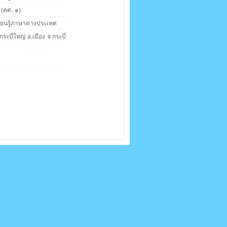
 (คศ. ๑)
รียนรู้ภาษาต่างประเทศ
กระบี่ใหญ่ อ.เมือง จ.กระบี่