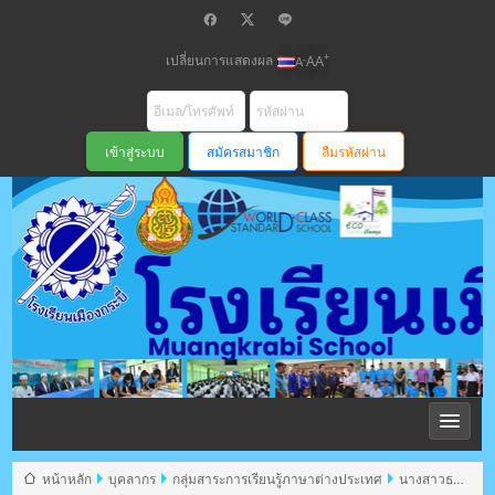
เปลี่ยนการแสดงผล
+
-
A
A
A
สมัครสมาชิก
ลืมรหัสผ่าน
โรงเรียนเมือง
กระบี่ สพม
หน้าหลัก
บุคลากร
กลุ่มสาระการเรียนรู้ภาษาต่างประเทศ
นางสาวธน