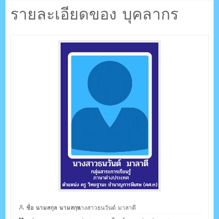
ตรัง กระบี่
วันต์ มาลาตี
รายละเอียดของ บุคลากร
ระบบบริหารจัดการเว็บไซต์ (CMS) ด้วย Ajax โดยคนไทย
ชื่อ นามสกุล นามสกุล
นางสาวธนวันต์ มาลาตี