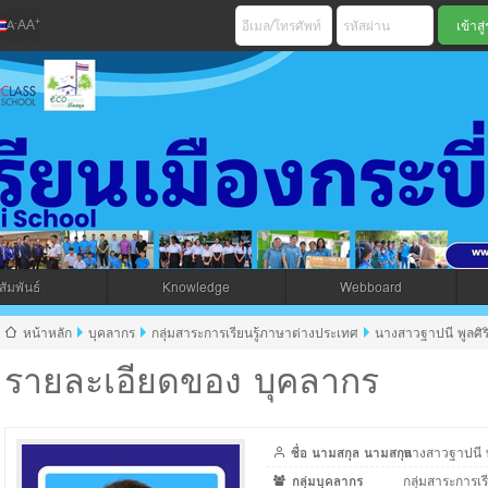
+
-
A
A
A
เมืองกระบี่ สพม 
ัมพันธ์
Knowledge
Webboard
jax โดยคนไทย
หน้าหลัก
บุคลากร
กลุ่มสาระการเรียนรู้ภาษาต่างประเทศ
นางสาวฐาปนี พูลศิร
รายละเอียดของ บุคลากร
ชื่อ นามสกุล นามสกุล
นางสาวฐาปนี พู
กลุ่มบุคลากร
กลุ่มสาระการเ