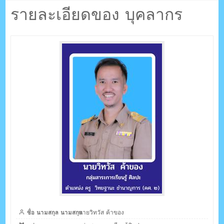
ตรัง กระบี่
รายละเอียดของ บุคลากร
ระบบบริหารจัดการเว็บไซต์ (CMS) ด้วย Ajax โดยคนไทย
ชื่อ นามสกุล นามสกุล
นายวิทวัส ค้าของ