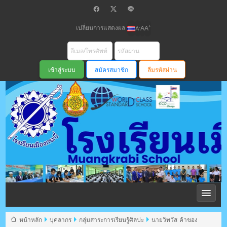
เปลี่ยนการแสดงผล
+
-
A
A
A
สมัครสมาชิก
ลืมรหัสผ่าน
โรงเรียนเมือง
กระบี่ สพม
หน้าหลัก
บุคลากร
กลุ่มสาระการเรียนรู้ศิลปะ
นายวิทวัส ค้าของ