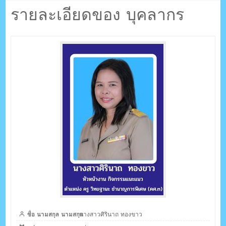
ตรัง กระบี่
รายละเอียดของ บุคลากร
ระบบบริหารจัดการเว็บไซต์ (CMS) ด้วย Ajax โดยคนไทย
ชื่อ นามสกุล นามสกุล
นางสาวศิรินาถ ทองขาว