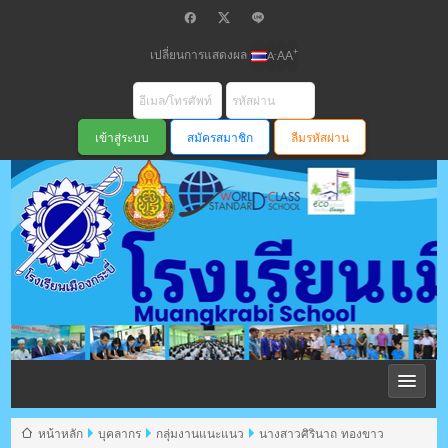
เปลี่ยนการแสดงผล
+
-
A
A
A
สมัครสมาชิก
ลืมรหัสผ่าน
โรงเรียนเมือง
กระบี่ สพม
หน้าหลัก
บุคลากร
กลุ่มงานแนะแนว
นางสาวศิรินาถ ทองขาว