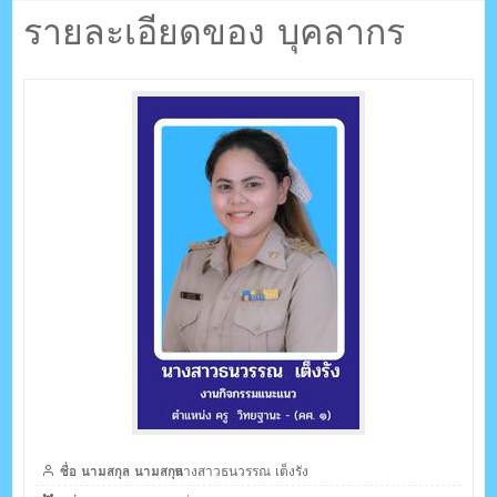
ตรัง กระบี่
รายละเอียดของ บุคลากร
ระบบบริหารจัดการเว็บไซต์ (CMS) ด้วย Ajax โดยคนไทย
ชื่อ นามสกุล นามสกุล
นางสาวธนวรรณ เต็งรัง