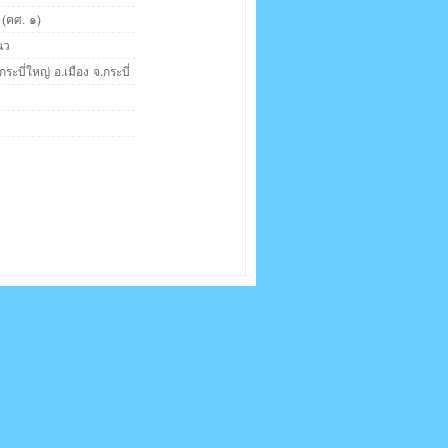
 (คศ. ๑)
นว
กระบี่ใหญ่ อ.เมือง จ.กระบี่