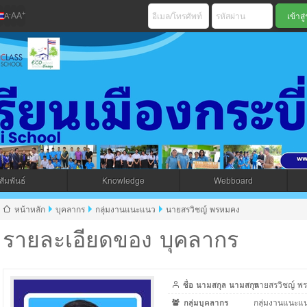
+
-
A
A
A
เมืองกระบี่ สพม 
ัมพันธ์
Knowledge
Webboard
jax โดยคนไทย
หน้าหลัก
บุคลากร
กลุ่มงานแนะแนว
นายสรวิชญ์ พรหมคง
รายละเอียดของ บุคลากร
ชื่อ นามสกุล นามสกุล
นายสรวิชญ์ พ
กลุ่มบุคลากร
กลุ่มงานแนะแ