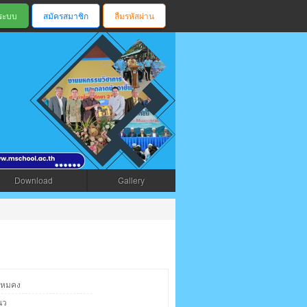
สมัครสมาชิก
ลืมรหัสผ่าน
ตรัง
Download
Gallery
รหมคง
นว