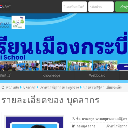
+
-
A
A
A
เมืองกระบี่ สพม 
ัมพันธ์
Knowledge
Webboard
jax โดยคนไทย
หน้าหลัก
บุคลากร
เจ้าหน้าที่ธุรการและลูกจ้าง
นางสาวณัฐิดา เอียดจะเส็น
รายละเอียดของ บุคลากร
ชื่อ นามสกุล นามสกุล
นางสาวณัฐิดา 
กลุ่มบุคลากร
เจ้าหน้าที่ธุรก