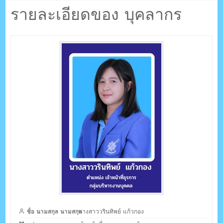
ตรัง กระบี่
กอง
รายละเอียดของ บุคลากร
ระบบบริหารจัดการเว็บไซต์ (CMS) ด้วย Ajax โดยคนไทย
ชื่อ นามสกุล นามสกุล
นางสาววรินทิพย์ แก้วกอง