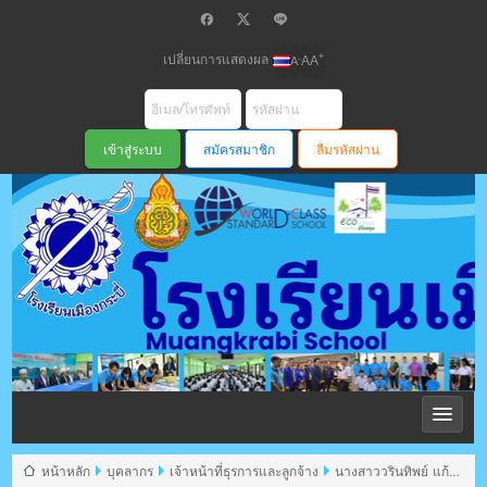
เปลี่ยนการแสดงผล
+
-
A
A
A
สมัครสมาชิก
ลืมรหัสผ่าน
โรงเรียนเมือง
กระบี่ สพม
หน้าหลัก
บุคลากร
เจ้าหน้าที่ธุรการและลูกจ้าง
นางสาววรินทิพย์ แก้ว