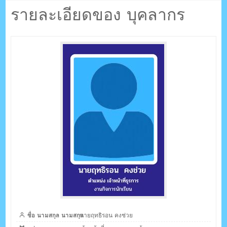
ตรัง กระบี่
รายละเอียดของ บุคลากร
ระบบบริหารจัดการเว็บไซต์ (CMS) ด้วย Ajax โดยคนไทย
ชื่อ นามสกุล นามสกุล
นายฤทธิรอน คงช่วย