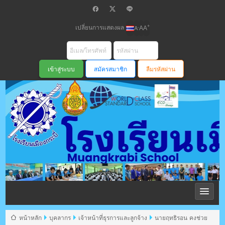
เปลี่ยนการแสดงผล
+
-
A
A
A
สมัครสมาชิก
ลืมรหัสผ่าน
โรงเรียนเมือง
กระบี่ สพม
หน้าหลัก
บุคลากร
เจ้าหน้าที่ธุรการและลูกจ้าง
นายฤทธิรอน คงช่วย