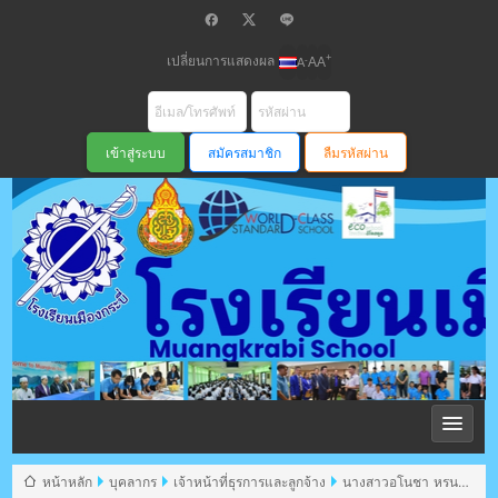
เปลี่ยนการแสดงผล
+
-
A
A
A
สมัครสมาชิก
ลืมรหัสผ่าน
โรงเรียนเมือง
กระบี่ สพม
หน้าหลัก
บุคลากร
เจ้าหน้าที่ธุรการและลูกจ้าง
นางสาวอโนชา หรน