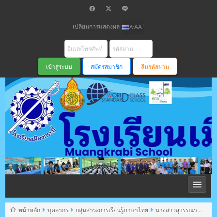
เปลี่ยนการแสดงผล
+
-
A
A
A
สมัครสมาชิก
ลืมรหัสผ่าน
โรงเรียนเมือง
กระบี่ สพม
หน้าหลัก
บุคลากร
กลุ่มสาระการเรียนรู้ภาษาไทย
นางสาวสุวรรณา