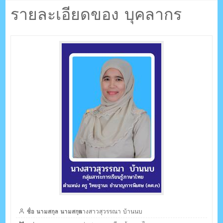
ตรัง กระบี่
บ้านนบ
รายละเอียดของ บุคลากร
ระบบบริหารจัดการเว็บไซต์ (CMS) ด้วย Ajax โดยคนไทย
ชื่อ นามสกุล นามสกุล
นางสาวสุวรรณา บ้านนบ