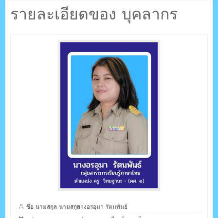
ตรัง กระบี่
รายละเอียดของ บุคลากร
ระบบบริหารจัดการเว็บไซต์ (CMS) ด้วย Ajax โดยคนไทย
ชื่อ นามสกุล นามสกุล
นางอรอุมา รัตนพันธ์