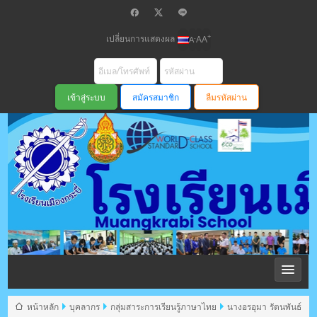
เปลี่ยนการแสดงผล
+
-
A
A
A
สมัครสมาชิก
ลืมรหัสผ่าน
โรงเรียนเมือง
กระบี่ สพม
หน้าหลัก
บุคลากร
กลุ่มสาระการเรียนรู้ภาษาไทย
นางอรอุมา รัตนพันธ์