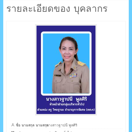
ตรัง กระบี่
รายละเอียดของ บุคลากร
ระบบบริหารจัดการเว็บไซต์ (CMS) ด้วย Ajax โดยคนไทย
ชื่อ นามสกุล นามสกุล
นางสาวฐาปนี พูลศิริ