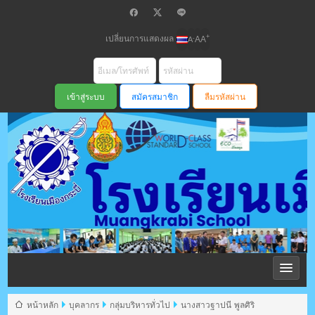
เปลี่ยนการแสดงผล
+
-
A
A
A
สมัครสมาชิก
ลืมรหัสผ่าน
โรงเรียนเมือง
กระบี่ สพม
หน้าหลัก
บุคลากร
กลุ่มบริหารทั่วไป
นางสาวฐาปนี พูลศิริ