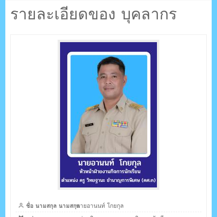
ตรัง กระบี่
อานนท์ โกยกุล
รายละเอียดของ บุคลากร
ระบบบริหารจัดการเว็บไซต์ (CMS) ด้วย Ajax โดยคนไทย
ชื่อ นามสกุล นามสกุล
นายอานนท์ โกยกุล