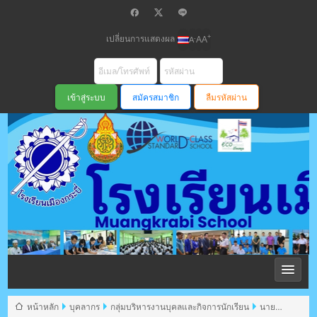
เปลี่ยนการแสดงผล
+
-
A
A
A
สมัครสมาชิก
ลืมรหัสผ่าน
โรงเรียนเมือง
กระบี่ สพม
หน้าหลัก
บุคลากร
กลุ่มบริหารงานบุคลและกิจการนักเรียน
นาย