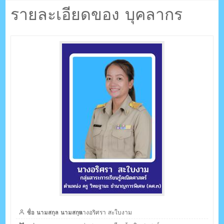
ตรัง กระบี่
งาม
รายละเอียดของ บุคลากร
ระบบบริหารจัดการเว็บไซต์ (CMS) ด้วย Ajax โดยคนไทย
ชื่อ นามสกุล นามสกุล
นางอริศรา สะใบงาม