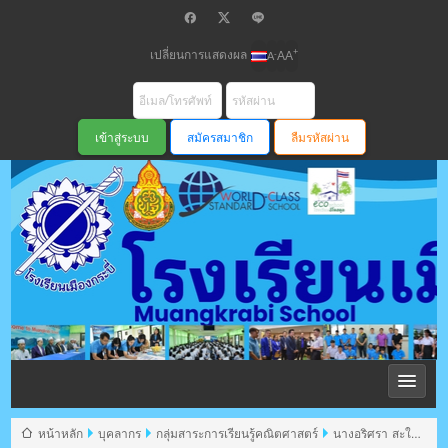
เปลี่ยนการแสดงผล
+
-
A
A
A
สมัครสมาชิก
ลืมรหัสผ่าน
โรงเรียนเมือง
กระบี่ สพม
หน้าหลัก
บุคลากร
กลุ่มสาระการเรียนรู้คณิตศาสตร์
นางอริศรา สะใบ