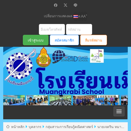
เปลี่ยนการแสดงผล
+
-
A
A
A
สมัครสมาชิก
ลืมรหัสผ่าน
โรงเรียนเมือง
กระบี่ สพม
หน้าหลัก
บุคลากร
กลุ่มสาระการเรียนรู้คณิตศาสตร์
นายเจตริน หมาด