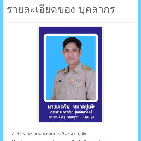
ตรัง กระบี่
ปูเต๊ะ
รายละเอียดของ บุคลากร
ระบบบริหารจัดการเว็บไซต์ (CMS) ด้วย Ajax โดยคนไทย
ชื่อ นามสกุล นามสกุล
นายเจตริน หมาดปูเต๊ะ