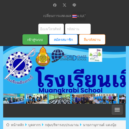
เปลี่ยนการแสดงผล
+
-
A
A
A
สมัครสมาชิก
ลืมรหัสผ่าน
โรงเรียนเมือง
กระบี่ สพม
หน้าหลัก
บุคลากร
กลุ่มบริหารงบประมาณ
นายภานุกานต์ แดงนุ้ย