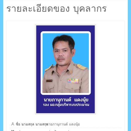
ตรัง กระบี่
รายละเอียดของ บุคลากร
ระบบบริหารจัดการเว็บไซต์ (CMS) ด้วย Ajax โดยคนไทย
ชื่อ นามสกุล นามสกุล
นายภานุกานต์ แดงนุ้ย