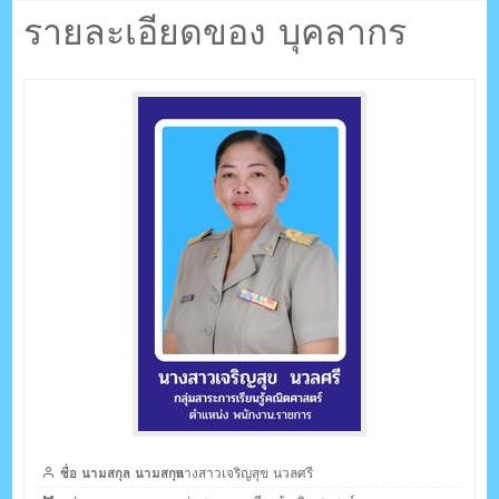
ตรัง กระบี่
นวลศรี
รายละเอียดของ บุคลากร
ระบบบริหารจัดการเว็บไซต์ (CMS) ด้วย Ajax โดยคนไทย
ชื่อ นามสกุล นามสกุล
นางสาวเจริญสุข นวลศรี