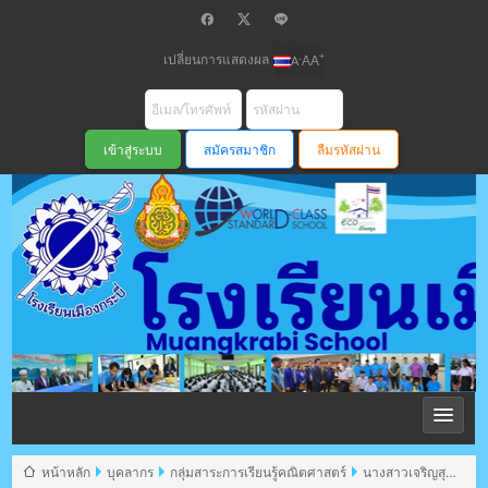
เปลี่ยนการแสดงผล
+
-
A
A
A
สมัครสมาชิก
ลืมรหัสผ่าน
โรงเรียนเมือง
กระบี่ สพม
หน้าหลัก
บุคลากร
กลุ่มสาระการเรียนรู้คณิตศาสตร์
นางสาวเจริญสุข