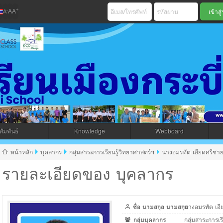
+
-
A
A
A
เมืองกระบี่ สพม 
ัมพันธ์
Knowledge
Webboard
jax โดยคนไทย
หน้าหลัก
บุคลากร
กลุ่มสาระการเรียนรู้วิทยาศาสตร์ฯ
นางอมรทัต เอียดศรีชา
รายละเอียดของ บุคลากร
ชื่อ นามสกุล นามสกุล
นางอมรทัต เอี
กลุ่มบุคลากร
กลุ่มสาระการเร