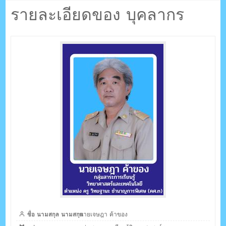
ตรัง กระบี่
ของ
รายละเอียดของ บุคลากร
ระบบบริหารจัดการเว็บไซต์ (CMS) ด้วย Ajax โดยคนไทย
ชื่อ นามสกุล นามสกุล
นายเจษฎา ค้าของ