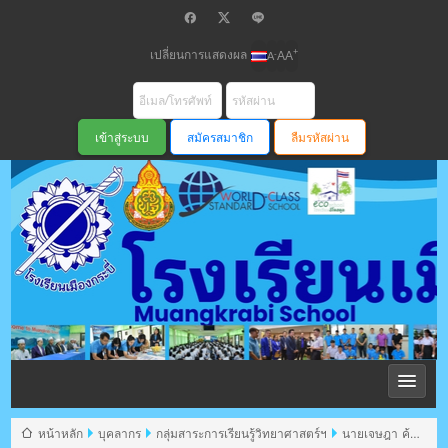
เปลี่ยนการแสดงผล
+
-
A
A
A
สมัครสมาชิก
ลืมรหัสผ่าน
โรงเรียนเมือง
กระบี่ สพม
หน้าหลัก
บุคลากร
กลุ่มสาระการเรียนรู้วิทยาศาสตร์ฯ
นายเจษฎา ค้า