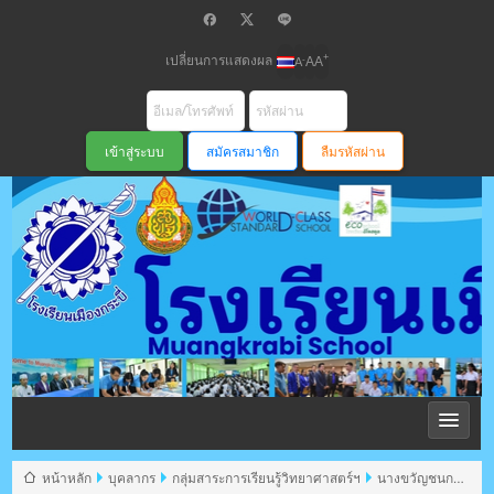
เปลี่ยนการแสดงผล
+
-
A
A
A
สมัครสมาชิก
ลืมรหัสผ่าน
โรงเรียนเมือง
กระบี่ สพม
หน้าหลัก
บุคลากร
กลุ่มสาระการเรียนรู้วิทยาศาสตร์ฯ
นางขวัญชนก