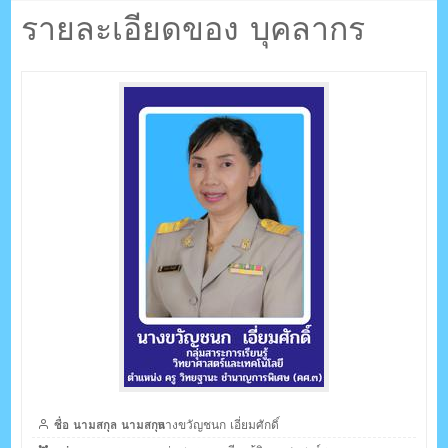
ตรัง กระบี่
เอี่ยมศักดิ์
รายละเอียดของ บุคลากร
ระบบบริหารจัดการเว็บไซต์ (CMS) ด้วย Ajax โดยคนไทย
ชื่อ นามสกุล นามสกุล
นางขวัญชนก เอี่ยมศักดิ์