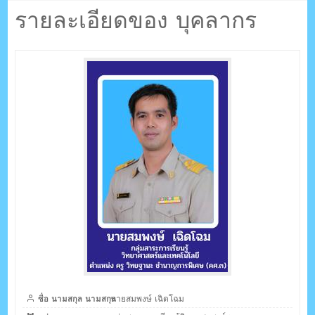
ตรัง กระบี่
โฉม
รายละเอียดของ บุคลากร
ระบบบริหารจัดการเว็บไซต์ (CMS) ด้วย Ajax โดยคนไทย
ชื่อ นามสกุล นามสกุล
นายสมพงษ์ เฉิดโฉม