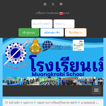
เปลี่ยนการแสดงผล
+
-
A
A
A
สมัครสมาชิก
ลืมรหัสผ่าน
โรงเรียนเมือง
กระบี่ สพม
หน้าหลัก
บุคลากร
กลุ่มสาระการเรียนรู้วิทยาศาสตร์ฯ
นายสมพงษ์ เฉิด