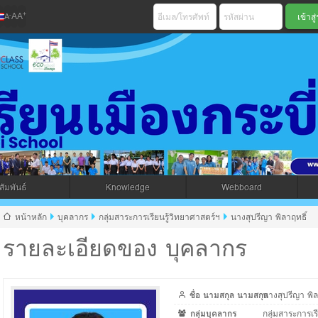
+
-
A
A
A
เมืองกระบี่ สพม 
ัมพันธ์
Knowledge
Webboard
jax โดยคนไทย
หน้าหลัก
บุคลากร
กลุ่มสาระการเรียนรู้วิทยาศาสตร์ฯ
นางสุปรีญา พิลาฤทธิ์
รายละเอียดของ บุคลากร
ชื่อ นามสกุล นามสกุล
นางสุปรีญา พิล
กลุ่มบุคลากร
กลุ่มสาระการเร