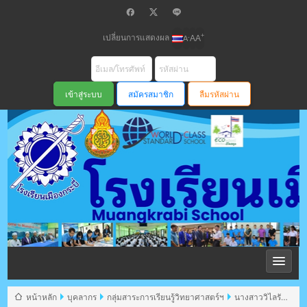
เปลี่ยนการแสดงผล
+
-
A
A
A
สมัครสมาชิก
ลืมรหัสผ่าน
โรงเรียนเมือง
กระบี่ สพม
หน้าหลัก
บุคลากร
กลุ่มสาระการเรียนรู้วิทยาศาสตร์ฯ
นางสาววิไลรัตน์