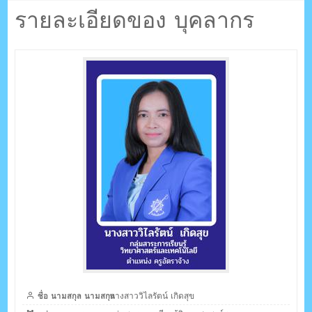
ตรัง กระบี่
เกิดสุข
รายละเอียดของ บุคลากร
ระบบบริหารจัดการเว็บไซต์ (CMS) ด้วย Ajax โดยคนไทย
ชื่อ นามสกุล นามสกุล
นางสาววิไลรัตน์ เกิดสุข