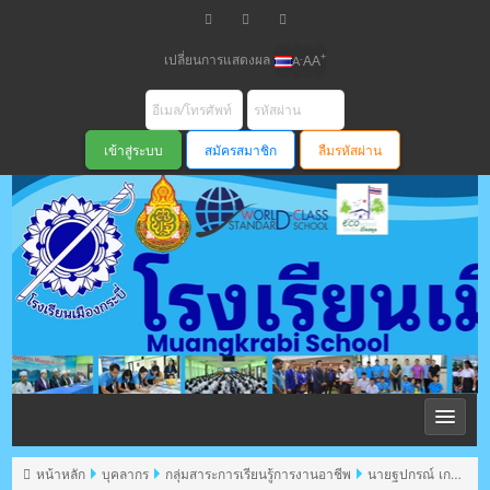
เปลี่ยนการแสดงผล
+
-
A
A
A
สมัครสมาชิก
ลืมรหัสผ่าน
โรงเรียนเมือง
กระบี่ สพม
หน้าหลัก
บุคลากร
กลุ่มสาระการเรียนรู้การงานอาชีพ
นายฐปกรณ์ เกต