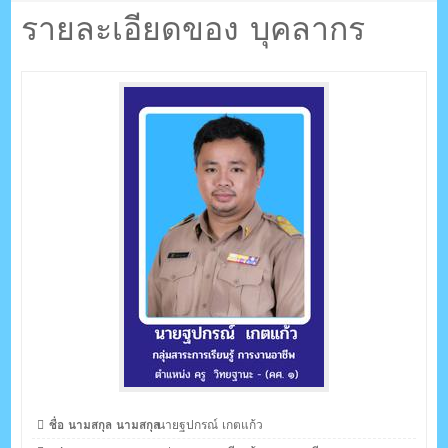
ตรัง กระบี่
แก้ว
รายละเอียดของ บุคลากร
ระบบบริหารจัดการเว็บไซต์ (CMS) ด้วย Ajax โดยคนไทย
ชื่อ นามสกุล นามสกุล
นายฐปกรณ์ เกตแก้ว