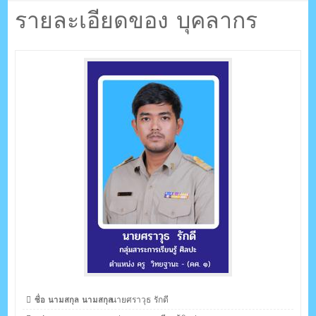
ตรัง กระบี่
รายละเอียดของ บุคลากร
ระบบบริหารจัดการเว็บไซต์ (CMS) ด้วย Ajax โดยคนไทย
ชื่อ นามสกุล นามสกุล
นายศราวุธ รักดี