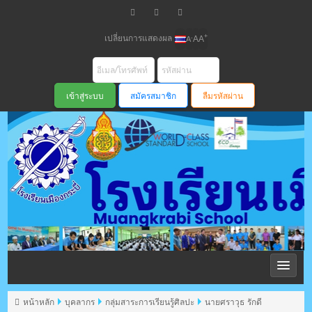
เปลี่ยนการแสดงผล
+
-
A
A
A
สมัครสมาชิก
ลืมรหัสผ่าน
โรงเรียนเมือง
กระบี่ สพม
หน้าหลัก
บุคลากร
กลุ่มสาระการเรียนรู้ศิลปะ
นายศราวุธ รักดี