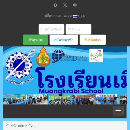
เปลี่ยนการแสดงผล
+
-
A
A
A
สมัครสมาชิก
ลืมรหัสผ่าน
โรงเรียนเมือง
กระบี่ สพม
หน้าหลัก
Event