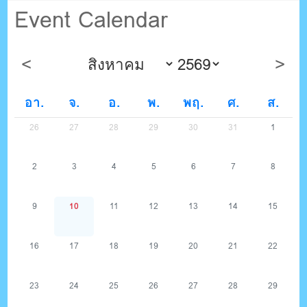
ตรัง กระบี่
Event Calendar
ระบบบริหารจัดการเว็บไซต์ (CMS) ด้วย Ajax โดยคนไทย
อา.
จ.
อ.
พ.
พฤ.
ศ.
ส.
26
27
28
29
30
31
1
2
3
4
5
6
7
8
9
10
11
12
13
14
15
16
17
18
19
20
21
22
23
24
25
26
27
28
29