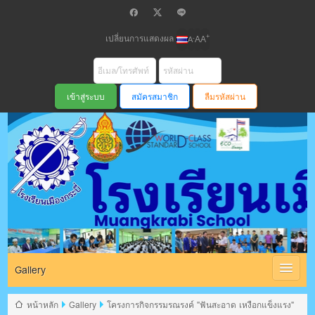
เปลี่ยนการแสดงผล
+
-
A
A
A
สมัครสมาชิก
ลืมรหัสผ่าน
โรงเรียนเมือง
กระบี่ สพม
Gallery
หน้าหลัก
Gallery
โครงการกิจกรรมรณรงค์ "ฟันสะอาด เหงือกแข็งแรง"