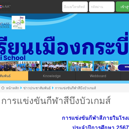
+
-
A
A
A
เมืองกระบี่ สพม 
ัมพันธ์
Knowledge
Webboard
jax โดยคนไทย
หน้าหลัก
ข่าวประชาสัมพันธ์
การแข่งขันกีฬาสีบึงบัวเกมส์
การแข่งขันกีฬาสีบึงบัวเกมส์
การแข่งขันกีฬาสีภายในโรงเ
ประจำปีการศึกษา 2567