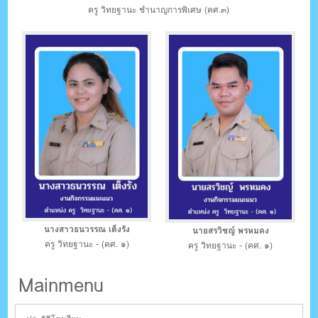
ครู วิทยฐานะ ชำนาญการพิเศษ (คศ.๓)
นางสาวธนวรรณ เต็งรัง
นายสรวิชญ์ พรหมคง
ครู วิทยฐานะ - (คศ. ๑)
ครู วิทยฐานะ - (คศ. ๑)
Mainmenu