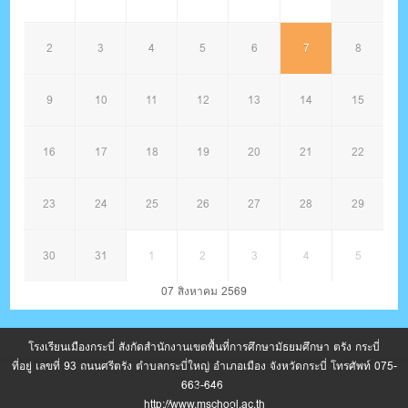
2
3
4
5
6
7
8
9
10
11
12
13
14
15
16
17
18
19
20
21
22
23
24
25
26
27
28
29
30
31
1
2
3
4
5
07 สิงหาคม 2569
โรงเรียนเมืองกระบี่ สังกัดสำนักงานเขตพื้นที่การศึกษามัธยมศึกษา ตรัง กระบี่
ที่อยู่ เลขที่ 93 ถนนศรีตรัง ตำบลกระบี่ใหญ่ อำเภอเมือง จังหวัดกระบี่ โทรศัพท์ 075-
663-646
เว็บไซต์นี้มีการใช้คุกกี้เพื่อปรับปรุงการให้บริการ หากต้องการข้อมูลเพิ่มเติมเกี่ยว
http://www.mschool.ac.th