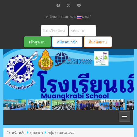
เปลี่ยนการแสดงผล
+
-
A
A
A
สมัครสมาชิก
ลืมรหัสผ่าน
โรงเรียนเมือง
กระบี่ สพม
หน้าหลัก
บุคลากร
กลุ่มงานแนะแนว