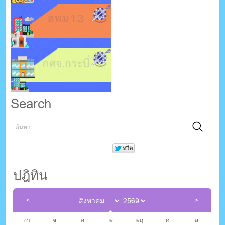
Search
ปฎิทิน
อา.
จ.
อ.
พ.
พฤ.
ศ.
ส.