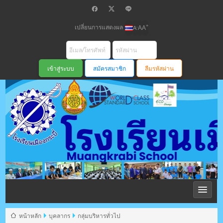
เปลี่ยนการแสดงผล
+
-
A
A
A
สมัครสมาชิก
ลืมรหัสผ่าน
โรงเรียนเมือง
กระบี่ สพม
หน้าหลัก
บุคลากร
กลุ่มบริหารทั่วไป