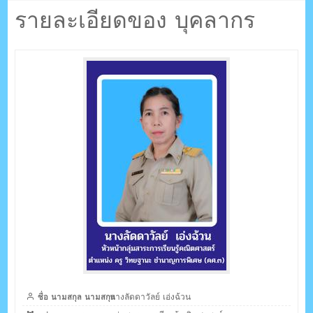
ตรัง กระบี่
เอ่งฉ้วน
รายละเอียดของ บุคลากร
ระบบบริหารจัดการเว็บไซต์ (CMS) ด้วย Ajax โดยคนไทย
ชื่อ นามสกุล นามสกุล
นางลัดดาวัลย์ เอ่งฉ้วน