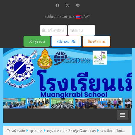
เปลี่ยนการแสดงผล
+
-
A
A
A
สมัครสมาชิก
ลืมรหัสผ่าน
โรงเรียนเมือง
กระบี่ สพม
หน้าหลัก
บุคลากร
กลุ่มสาระการเรียนรู้คณิตศาสตร์
นางลัดดาวัลย์