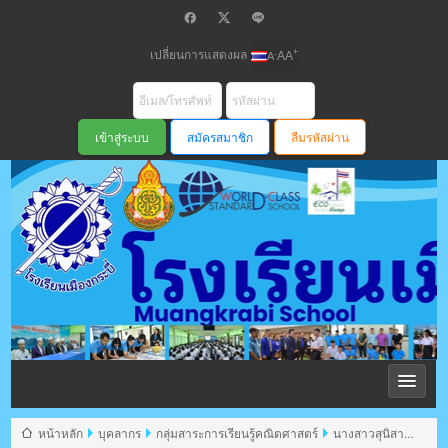
เปลี่ยนการแสดงผล
+
-
A
A
A
สมัครสมาชิก
ลืมรหัสผ่าน
โรงเรียนเมือง
กระบี่ สพม
หน้าหลัก
บุคลากร
กลุ่มสาระการเรียนรู้คณิตศาสตร์
นางสาวสุนิสา