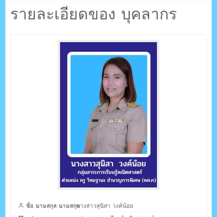
ตรัง กระบี่
วงค์น้อย
รายละเอียดของ บุคลากร
ระบบบริหารจัดการเว็บไซต์ (CMS) ด้วย Ajax โดยคนไทย
ชื่อ นามสกุล นามสกุล
นางสาวสุนิสา วงค์น้อย