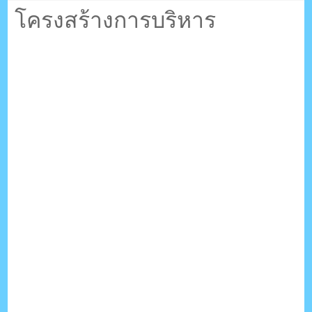
ตรัง กระบี่
โครงสร้างการบริหาร
ระบบบริหารจัดการเว็บไซต์ (CMS) ด้วย Ajax โดยคนไทย