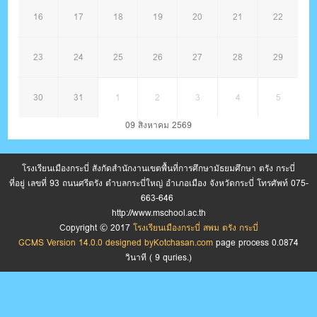
16
17
18
19
20
21
22
23
24
25
26
27
28
29
30
31
1
2
3
4
5
09 สิงหาคม 2569
โรงเรียนเมืองกระบี่ สังกัดสำนักงานเขตพื้นที่การศึกษามัธยมศึกษา ตรัง กระบี่
ที่อยู่ เลขที่ 93 ถนนศรีตรัง ตำบลกระบี่ใหญ่ อำเภอเมือง จังหวัดกระบี่ โทรศัพท์ 075-
663-646
http://www.mschool.ac.th
Copyright © 2017
โรงเรียนเมืองกระบี่ สพม ตรัง กระบี่
GCMS Version 14.0.0 designed by
Kotchasan.com
page process
0.0874
วินาที (
9
quries.)