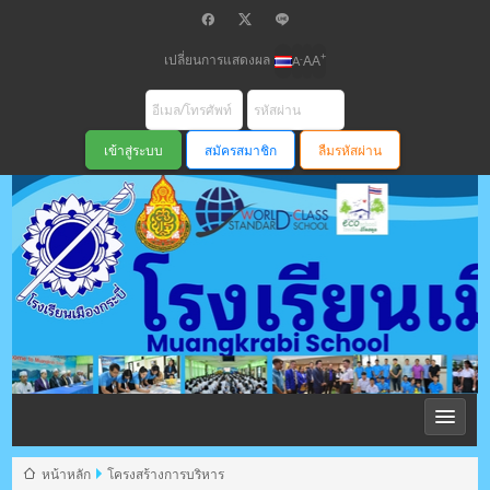
เปลี่ยนการแสดงผล
+
-
A
A
A
สมัครสมาชิก
ลืมรหัสผ่าน
โรงเรียนเมือง
กระบี่ สพม
หน้าหลัก
โครงสร้างการบริหาร