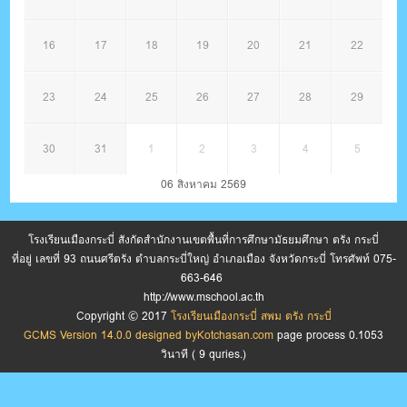
16
17
18
19
20
21
22
23
24
25
26
27
28
29
30
31
1
2
3
4
5
06 สิงหาคม 2569
โรงเรียนเมืองกระบี่ สังกัดสำนักงานเขตพื้นที่การศึกษามัธยมศึกษา ตรัง กระบี่
ที่อยู่ เลขที่ 93 ถนนศรีตรัง ตำบลกระบี่ใหญ่ อำเภอเมือง จังหวัดกระบี่ โทรศัพท์ 075-
663-646
http://www.mschool.ac.th
Copyright © 2017
โรงเรียนเมืองกระบี่ สพม ตรัง กระบี่
GCMS Version 14.0.0 designed by
Kotchasan.com
page process
0.1053
วินาที (
9
quries.)