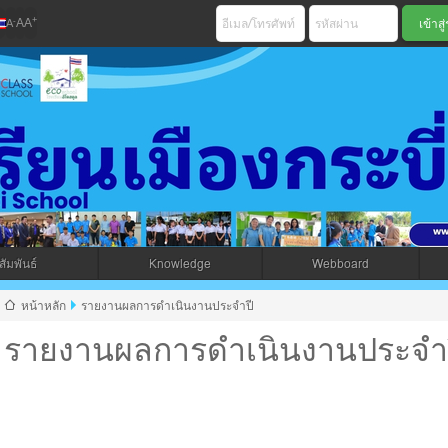
+
-
A
A
A
เมืองกระบี่ สพม 
ัมพันธ์
Knowledge
Webboard
jax โดยคนไทย
หน้าหลัก
รายงานผลการดำเนินงานประจำปี
รายงานผลการดำเนินงานประจำ