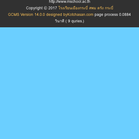
http://www.mschool.ac.th
Copyright © 2017
โรงเรียนเมืองกระบี่ สพม ตรัง กระบี่
GCMS Version 14.0.0 designed by
Kotchasan.com
page process
0.0884
วินาที (
9
quries.)