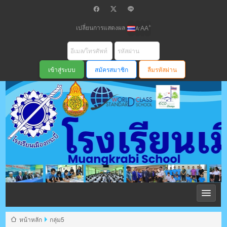
เปลี่ยนการแสดงผล
+
-
A
A
A
สมัครสมาชิก
ลืมรหัสผ่าน
โรงเรียนเมือง
กระบี่ สพม
หน้าหลัก
กลุ่ม5