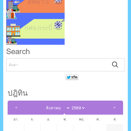
Search
ปฎิทิน
อา.
จ.
อ.
พ.
พฤ.
ศ.
ส.