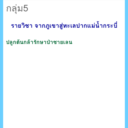
ตรัง กระบี่
กลุ่ม5
ระบบบริหารจัดการเว็บไซต์ (CMS) ด้วย Ajax โดยคนไทย
รายวิชา จากภูเขาสู่ทะเลปากแม่น้ำกระบี่
ปลูกต้นกล้ารักษาป่าชายเลน