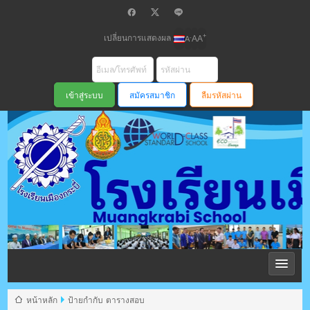
เปลี่ยนการแสดงผล
+
-
A
A
A
สมัครสมาชิก
ลืมรหัสผ่าน
โรงเรียนเมือง
กระบี่ สพม
หน้าหลัก
ป้ายกำกับ ตารางสอบ