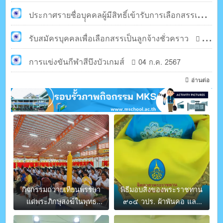
2567
ประกาศรายชื่อบุุคคลผู้มีสิทธิ์เข้ารับการเลือกสรรเป็น
ลูกจ้างชั่วคราว
รับสมัครบุคคลเพื่อเลือกสรรเป็นลูกจ้างชั่วคราว
30 ก.ค. 2567
17
ก.ค. 2567
การแข่งขันกีฬาสีบึงบัวเกมส์
04 ก.ค. 2567
อ่านต่อ
กิจกรรมถวายเทียนพรรษา
พิธีมอบสิ่งของพระราชทาน
แด่พระภิกษุสงฆ์ในพุทธ
๙๐๔ วปร. ผ้าพันคอ และ
ศาสนก่อนเทศกาลเข้าพรรษ
หมวกจิตอาสา