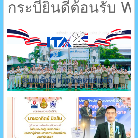
ตรัง กระบี่
ะบี่ยินดีต้อนรับ Wel
ระบบบริหารจัดการเว็บไซต์ (CMS) ด้วย Ajax โดยคนไทย