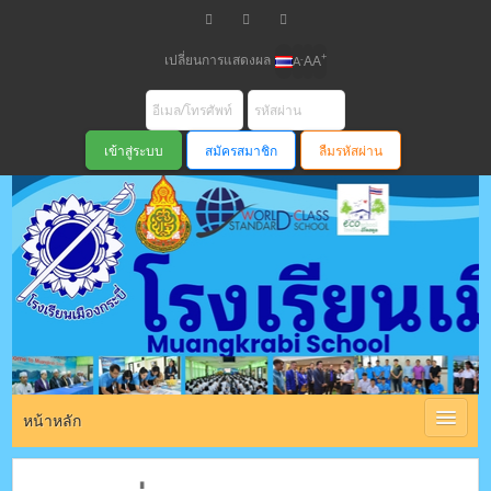
เปลี่ยนการแสดงผล
+
-
A
A
A
สมัครสมาชิก
ลืมรหัสผ่าน
โรงเรียนเมือง
กระบี่ สพม
หน้าหลัก