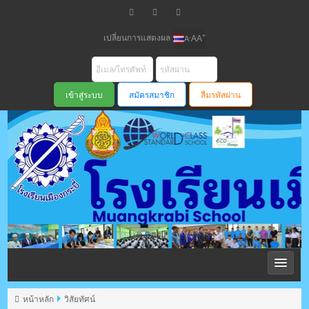
เปลี่ยนการแสดงผล
+
-
A
A
A
สมัครสมาชิก
ลืมรหัสผ่าน
โรงเรียนเมือง
กระบี่ สพม
หน้าหลัก
วิสัยทัศน์