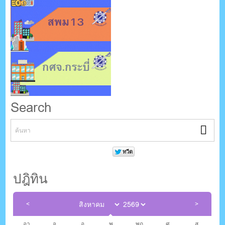
Search
ปฎิทิน
อา.
จ.
อ.
พ.
พฤ.
ศ.
ส.