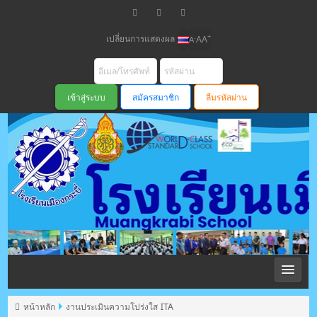
เปลี่ยนการแสดงผล
+
-
A
A
A
สมัครสมาชิก
ลืมรหัสผ่าน
โรงเรียนเมือง
กระบี่ สพม
หน้าหลัก
งานประเมินความโปร่งใส ITA