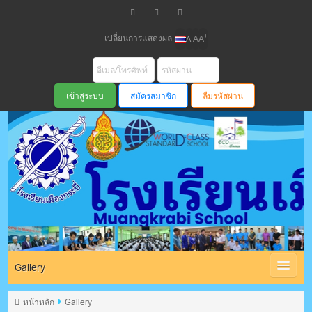
เปลี่ยนการแสดงผล
+
-
A
A
A
สมัครสมาชิก
ลืมรหัสผ่าน
โรงเรียนเมือง
กระบี่ สพม
Gallery
หน้าหลัก
Gallery