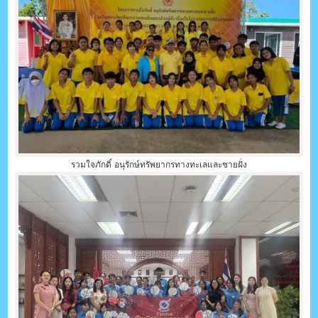
รวมใจภักดิ์ อนุรักษ์ทรัพยากรทางทะเลและชายฝั่ง