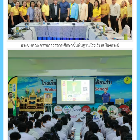
ประชุมคณะกรรมการสถานศึกษาขั้นพื้นฐานโรงเรียนเมืองกระบี่