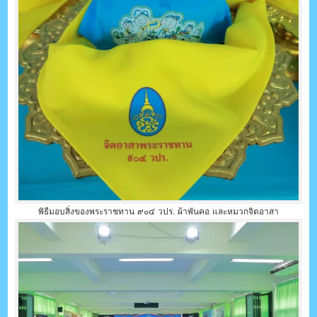
พิธีมอบสิ่งของพระราชทาน ๙๐๔ วปร. ผ้าพันคอ และหมวกจิตอาสา