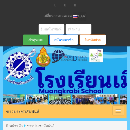
เปลี่ยนการแสดงผล
+
-
A
A
A
สมัครสมาชิก
ลืมรหัสผ่าน
โรงเรียนเมือง
กระบี่ สพม
ข่าวประชาสัมพันธ์
หน้าหลัก
ข่าวประชาสัมพันธ์