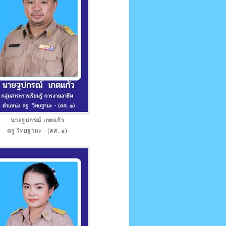
นายฐปกรณ์ เกตแก้ว
ครู วิทยฐานะ - (คศ. ๑)