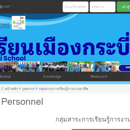
+
-
A
A
A
เมืองกระบี่ สพม 
ัมพันธ์
Knowledge
Webboard
jax โดยคนไทย
หน้าหลัก
บุคลากร
กลุ่มสาระการเรียนรู้การงานอาชีพ
Personnel
กลุ่มสาระการเรียนรู้การงา