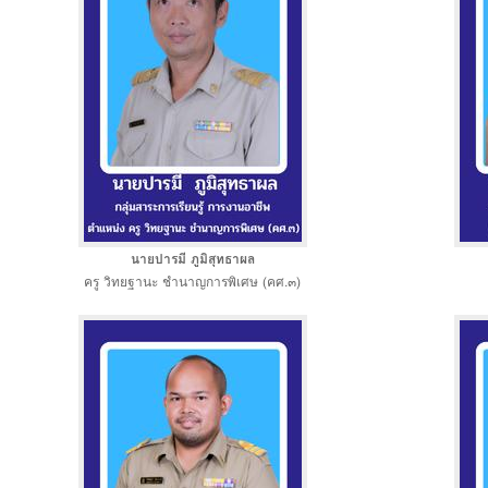
นายปารมี ภูมิสุทธาผล
ครู วิทยฐานะ ชำนาญการพิเศษ (คศ.๓)