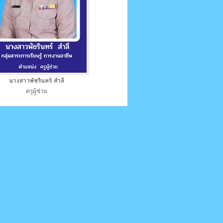
นางสาวพัชรินทร์ สำลี
ครูผู้ช่วย